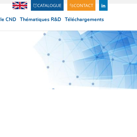
CATALOGUE
CONTACT
Anglais
LINDEKIN
 le CND
Thématiques R&D
Téléchargements