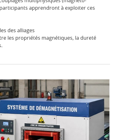
 couplages multiphysiques (magnéto-
articipants apprendront à exploiter ces
les des alliages
tre les propriétés magnétiques, la dureté
s.