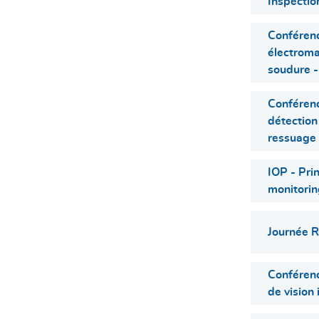
Inspectio
Conféren
électroma
soudure 
Conféren
détection
ressuage
IOP - Pri
monitorin
Journée 
Conféren
de vision