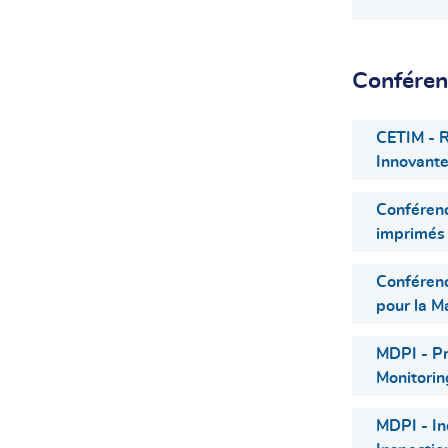
Conféren
CETIM - 
Innovant
Conféren
imprimés 
Conférenc
pour la M
MDPI - Pr
Monitorin
MDPI - In