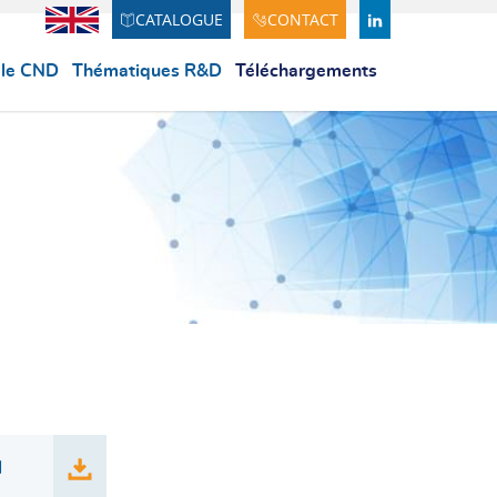
CATALOGUE
CONTACT
Anglais
LINDEKIN
 le CND
Thématiques R&D
Téléchargements
l