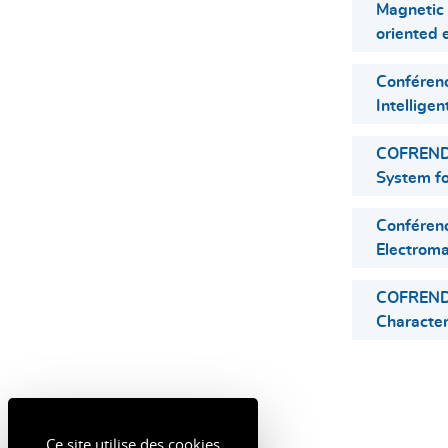
Magnetic r
oriented e
Conféren
Intellige
COFREND 
System fo
Conféren
Electroma
COFREND 
Character
Ce site utilise des cookies