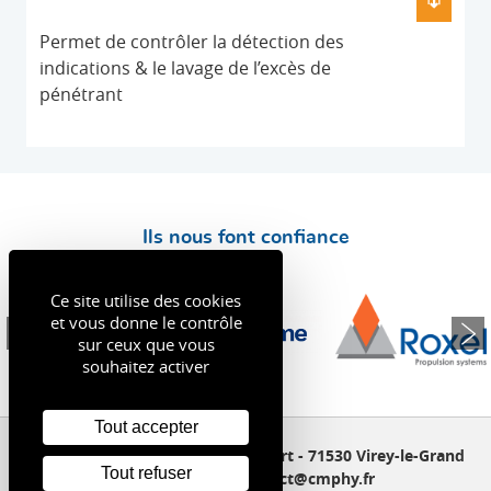
Permet de contrôler la détection des
indications & le lavage de l’excès de
pénétrant
Ils nous font confiance
Ce site utilise des cookies
et vous donne le contrôle
sur ceux que vous
souhaitez activer
Tout accepter
CMPhy - 32 allée Maria Chambefort - 71530 Virey-le-Grand
Tout refuser
03 85 47 47 20 - contact@cmphy.fr