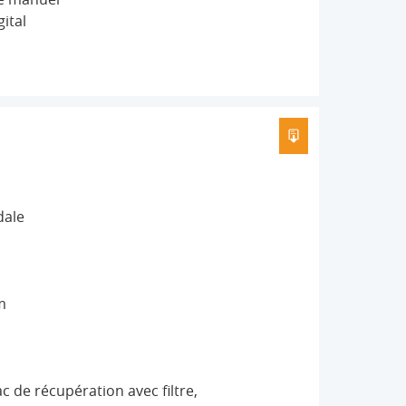
ital
TÉLÉCHARGER L
dale
m
c de récupération avec filtre,