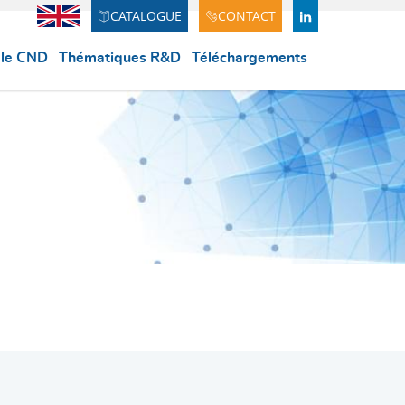
CATALOGUE
CONTACT
Anglais
LINDEKIN
 le CND
Thématiques R&D
Téléchargements