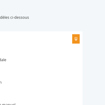
dèles ci-dessous
TÉLÉCHARGER L
dale
m
e manuel