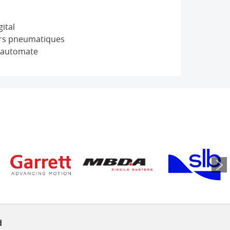
ital
ors pneumatiques
 automate
d