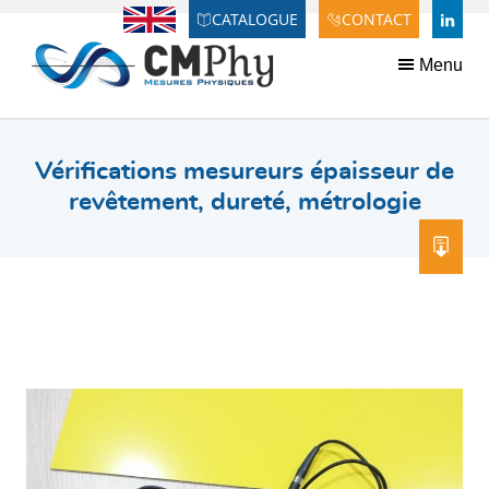
Panneau de gestion des cookies
CATALOGUE
CONTACT
Anglais
LINDE
Menu
Vérifications mesureurs épaisseur de
revêtement, dureté, métrologie
TÉL