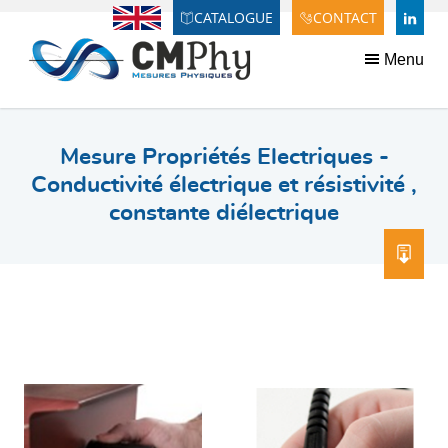
Panneau de gestion des cookies
CATALOGUE
CONTACT
Anglais
LINDE
Menu
Mesure Propriétés Electriques -
Conductivité électrique et résistivité ,
constante diélectrique
TÉL