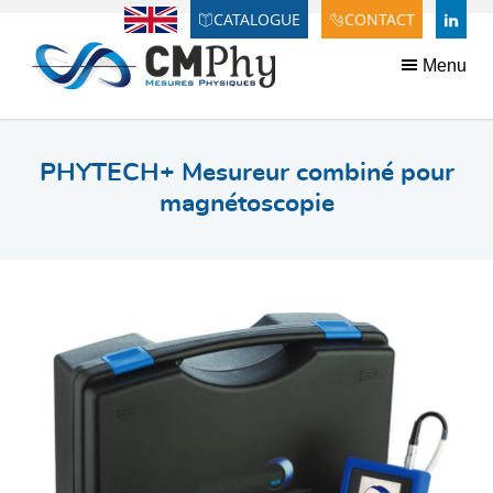
Panneau de gestion des cookies
CATALOGUE
CONTACT
Anglais
LINDE
Menu
PHYTECH+ Mesureur combiné pour
magnétoscopie