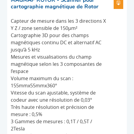
MAGMAP ROTOR - Scanner pour
TÉLÉ
cartographie magnétique de Rotor
Capteur de mesure dans les 3 directions X
Y Z / zone sensible de 150µm²
Cartographie 3D pour des champs
magnétiques continu DC et alternatif AC
jusqu’à 5 kHz
Mesures et visualisations du champ
magnétique selon les 3 composantes de
l’espace
Volume maximum du scan :
155mmx55mmx360°
Vitesse du scan ajustable, système de
codeur avec une résolution de 0,03°
Très haute résolution et précision de
mesure : 0,5%
3 Gammes de mesures : 0,1T / 0,5T /
2Tesla