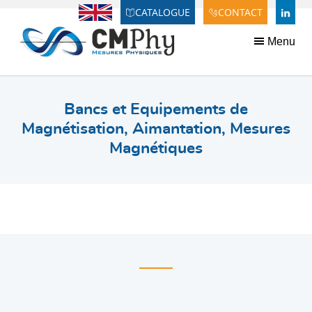
Panneau de gestion des cookies
CATALOGUE
CONTACT
Anglais
LINDE
Menu
Bancs et Equipements de
Magnétisation, Aimantation, Mesures
Magnétiques