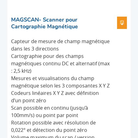
MAGSCAN- Scanner pour
TÉLÉ
Cartographie Magnétique
Capteur de mesure de champ magnétique
dans les 3 directions
Cartographie pour des champs
magnétiques continu DC et alternatif (max
: 2,5 kHz)
Mesures et visualisations du champ
magnétique selon les 3 composantes X Y Z
Codeurs linéaires X Y Z avec définition
d’un point zéro
Scan possible en continu (jusqu’à
100mm/s) ou point par point
Rotation possible avec résolution de
0,022° et détection du point zéro
Volume maximum du scan / version