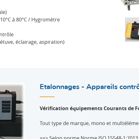
le)
10°C à 80°C / Hygromètre
ntrôle
tuve, éclairage, aspiration)
Etalonnages - Appareils contr
Vérification équipements Courants de
F
Tout type de marque, mono et multiéléme
==> Selon norme Norme ISO 15548-1:2013